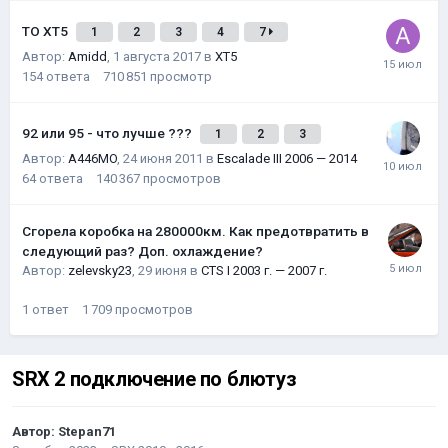
ТО XT5
1
2
3
4
7
Автор:
Amidd
,
1 августа 2017
в
XT5
154
ответа
710 851
просмотр
92 или 95 - что лучше ???
1
2
3
Автор:
A446MO
,
24 июня 2011
в
Escalade III 2006 — 2014
64
ответа
140 367
просмотров
Сгорела коробка на 280000км. Как предотвратить в
следующий раз? Доп. охлаждение?
Автор:
zelevsky23
,
29 июня
в
CTS I 2003 г. — 2007 г.
1
ответ
1 709
просмотров
SRX 2 подключение по блютуз
Автор:
Stepan71