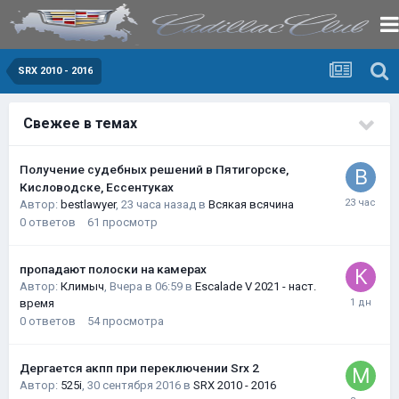
SRX 2010 - 2016
Свежее в темах
Получение судебных решений в Пятигорске,
Кисловодске, Ессентуках
Автор:
bestlawyer
,
23 часа назад
в
Всякая всячина
0
ответов
61
просмотр
пропадают полоски на камерах
Автор:
Климыч
,
Вчера в 06:59
в
Escalade V 2021 - наст.
время
0
ответов
54
просмотра
Дергается акпп при переключении Srx 2
Автор:
525i
,
30 сентября 2016
в
SRX 2010 - 2016