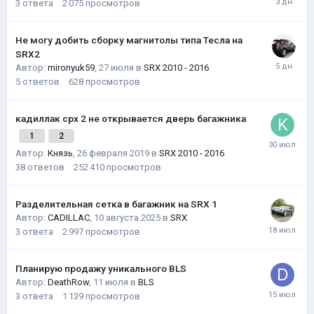
3
ответа
2 075
просмотров
Не могу добить сборку магнитолы типа Тесла на
SRX2
Автор:
mironyuk59
,
27 июля
в
SRX 2010 - 2016
5
ответов
628
просмотров
кадиллак срх 2 не открывается дверь багажника
1
2
Автор:
Князь
,
26 февраля 2019
в
SRX 2010 - 2016
38
ответов
252 410
просмотров
Разделительная сетка в багажник на SRX 1
Автор:
CADILLAC
,
10 августа 2025
в
SRX
3
ответа
2 997
просмотров
Планирую продажу уникального BLS
Автор:
DeathRow
,
11 июля
в
BLS
3
ответа
1 139
просмотров