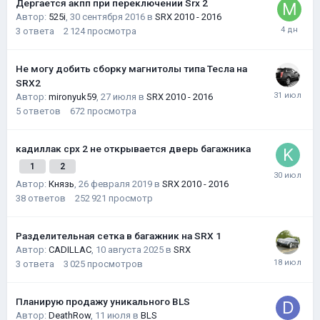
Дергается акпп при переключении Srx 2
Автор:
525i
,
30 сентября 2016
в
SRX 2010 - 2016
3
ответа
2 124
просмотра
Не могу добить сборку магнитолы типа Тесла на
SRX2
Автор:
mironyuk59
,
27 июля
в
SRX 2010 - 2016
5
ответов
672
просмотра
кадиллак срх 2 не открывается дверь багажника
1
2
Автор:
Князь
,
26 февраля 2019
в
SRX 2010 - 2016
38
ответов
252 921
просмотр
Разделительная сетка в багажник на SRX 1
Автор:
CADILLAC
,
10 августа 2025
в
SRX
3
ответа
3 025
просмотров
Планирую продажу уникального BLS
Автор:
DeathRow
,
11 июля
в
BLS