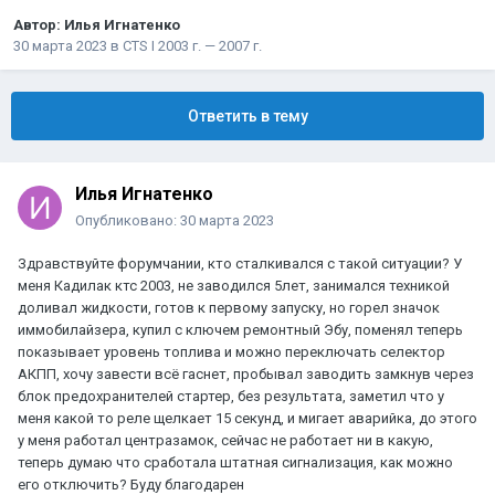
Автор:
Илья Игнатенко
30 марта 2023
в
CTS I 2003 г. — 2007 г.
Ответить в тему
Илья Игнатенко
Опубликовано:
30 марта 2023
Здравствуйте форумчании, кто сталкивался с такой ситуации? У
меня Кадилак ктс 2003, не заводился 5лет, занимался техникой
доливал жидкости, готов к первому запуску, но горел значок
иммобилайзера, купил с ключем ремонтный Эбу, поменял теперь
показывает уровень топлива и можно переключать селектор
АКПП, хочу завести всё гаснет, пробывал заводить замкнув через
блок предохранителей стартер, без результата, заметил что у
меня какой то реле щелкает 15 секунд, и мигает аварийка, до этого
у меня работал центразамок, сейчас не работает ни в какую,
теперь думаю что сработала штатная сигнализация, как можно
его отключить? Буду благодарен