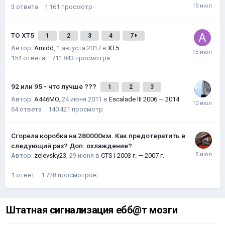
3
ответа
1 161
просмотр
ТО XT5
1
2
3
4
7
Автор:
Amidd
,
1 августа 2017
в
XT5
154
ответа
711 843
просмотра
92 или 95 - что лучше ???
1
2
3
Автор:
A446MO
,
24 июня 2011
в
Escalade III 2006 — 2014
64
ответа
140 421
просмотр
Сгорела коробка на 280000км. Как предотвратить в
следующий раз? Доп. охлаждение?
Автор:
zelevsky23
,
29 июня
в
CTS I 2003 г. — 2007 г.
1
ответ
1 728
просмотров
Штатная сигнализация ебб@т мозги