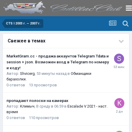
CTS I 2003 г. — 2007 г.
Свежее в темах
MarketGram.cc - продажа аккаунтов Telegram Tdata и
session + json. Возможен вход в Telegram по номеру
и коду!
Автор:
Shvicerg
,
53 минуты назад
в
Обманщики
барахолки.
0
ответов
13
просмотров
пропадают полоски на камерах
Автор:
Климыч
,
В среду в 06:59
в
Escalade V 2021 - наст.
время
0
ответов
110
просмотров