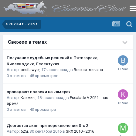
SRX 2004 г. - 2009 г.
Свежее в темах
Получение судебных решений в Пятигорске,
Кисловодске, Ессентуках
Автор:
bestlawyer
,
17 часов назад
в
Всякая всячина
0
ответов
48
просмотров
пропадают полоски на камерах
Автор:
Климыч
,
18 часов назад
в
Escalade V 2021 - наст.
время
0
ответов
43
просмотра
Дергается акпп при переключении Srx 2
Автор:
525i
,
30 сентября 2016
в
SRX 2010 - 2016