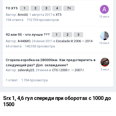
ТО XT5
1
2
3
4
7
Автор:
Amidd
,
1 августа 2017
в
XT5
154
ответа
710 739
просмотров
92 или 95 - что лучше ???
1
2
3
Автор:
A446MO
,
24 июня 2011
в
Escalade III 2006 — 2014
64
ответа
140 353
просмотра
Сгорела коробка на 280000км. Как предотвратить в
следующий раз? Доп. охлаждение?
Автор:
zelevsky23
,
29 июня
в
CTS I 2003 г. — 2007 г.
1
ответ
1 704
просмотра
Srx 1, 4,6 гул спереди при оборотах с 1000 до
1500