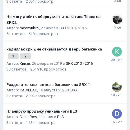
3
ответа
2 061
просмотр
Не могу добить сборку магнитолы типа Тесла на
SRX2
Автор:
mironyuk59
,
27 июля
в
SRX 2010 - 2016
5
ответов
618
просмотров
кадиллак срх 2 не открывается дверь багажника
1
2
Автор:
Князь
,
26 февраля 2019
в
SRX 2010 - 2016
38
ответов
251 916
просмотров
Разделительная сетка в багажник на SRX 1
Автор:
CADILLAC
,
10 августа 2025
в
SRX
3
ответа
2 992
просмотра
Планирую продажу уникального BLS
Автор:
DeathRow
,
11 июля
в
BLS
3
ответа
1 134
просмотра