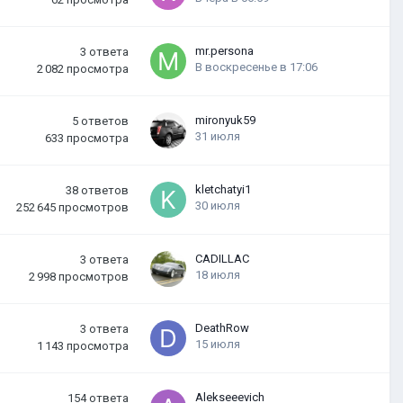
mr.persona
3
ответа
В воскресенье в 17:06
2 082
просмотра
mironyuk59
5
ответов
31 июля
633
просмотра
kletchatyi1
38
ответов
30 июля
252 645
просмотров
CADILLAC
3
ответа
18 июля
2 998
просмотров
DeathRow
3
ответа
15 июля
1 143
просмотра
Alekseeevich
154
ответа