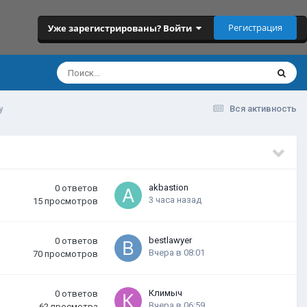
Регистрация
Уже зарегистрированы? Войти
у
Вся активность
akbastion
0
ответов
3 часа назад
15
просмотров
bestlawyer
0
ответов
Вчера в 08:01
70
просмотров
Климыч
0
ответов
Вчера в 06:59
62
просмотра