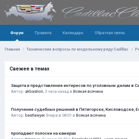
Форум
Правила
Календарь
Обратная связь
Главная
Технические вопросы по модельному ряду Cadillac
Р
Свежее в темах
Защита и представление интересов по уголовным делам в С
Автор:
akbastion
,
3 часа назад
в
Всякая всячина
Получение судебных решений в Пятигорске, Кисловодске, Е
Автор:
bestlawyer
,
Вчера в 08:01
в
Всякая всячина
пропадают полоски на камерах