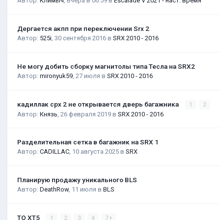
Автор:
Климыч
,
Вчера в 06:59
в
Escalade V 2021 - наст. время
Дергается акпп при переключении Srx 2
Автор:
525i
,
30 сентября 2016
в
SRX 2010 - 2016
Не могу добить сборку магнитолы типа Тесла на SRX2
Автор:
mironyuk59
,
27 июля
в
SRX 2010 - 2016
кадиллак срх 2 не открывается дверь багажника
1
2
Автор:
Князь
,
26 февраля 2019
в
SRX 2010 - 2016
Разделительная сетка в багажник на SRX 1
Автор:
CADILLAC
,
10 августа 2025
в
SRX
Планирую продажу уникального BLS
Автор:
DeathRow
,
11 июля
в
BLS
ТО XT5
1
2
3
4
7