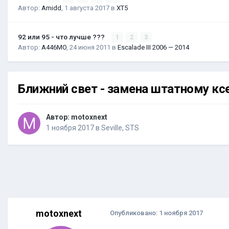
Автор:
Amidd
,
1 августа 2017
в
XT5
92 или 95 - что лучше ???
1
2
3
Автор:
A446MO
,
24 июня 2011
в
Escalade III 2006 — 2014
Ближний свет - замена штатному кс
Автор:
motoxnext
1 ноября 2017
в
Seville, STS
motoxnext
Опубликовано:
1 ноября 2017