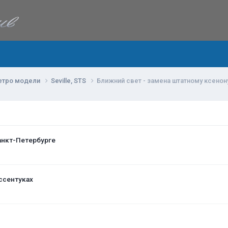
етро модели
Seville, STS
Ближний свет - замена штатному ксенон
анкт-Петербурге
ссентуках