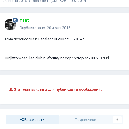
20 июля 2016
в
Escalade III (GMT 926) 2007-2014
DUC
Опубликовано:
20 июля 2016
Тема перенесена в
Escalade III 2007 г. — 2014 г.
.
[iurl]
http://cadillac-club.ru/forum/index.php?topic=20872.0
[/iurl]
Эта тема закрыта для публикации сообщений.
Рассказать
Подписчики
0