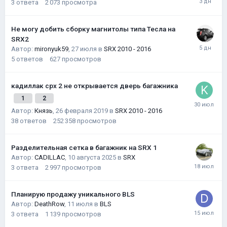
3
ответа
2 073
просмотра
Не могу добить сборку магнитолы типа Тесла на
SRX2
Автор:
mironyuk59
,
27 июля
в
SRX 2010 - 2016
5
ответов
627
просмотров
кадиллак срх 2 не открывается дверь багажника
1
2
Автор:
Князь
,
26 февраля 2019
в
SRX 2010 - 2016
38
ответов
252 358
просмотров
Разделительная сетка в багажник на SRX 1
Автор:
CADILLAC
,
10 августа 2025
в
SRX
3
ответа
2 997
просмотров
Планирую продажу уникального BLS
Автор:
DeathRow
,
11 июля
в
BLS
3
ответа
1 139
просмотров