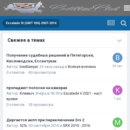
Escalade III (GMT 926) 2007-2014
Свежее в темах
Получение судебных решений в Пятигорске,
Кисловодске, Ессентуках
Автор:
bestlawyer
,
23 часа назад
в
Всякая всячина
0
ответов
60
просмотров
пропадают полоски на камерах
Автор:
Климыч
,
Вчера в 06:59
в
Escalade V 2021 - наст.
время
0
ответов
53
просмотра
Дергается акпп при переключении Srx 2
Автор:
525i
,
30 сентября 2016
в
SRX 2010 - 2016