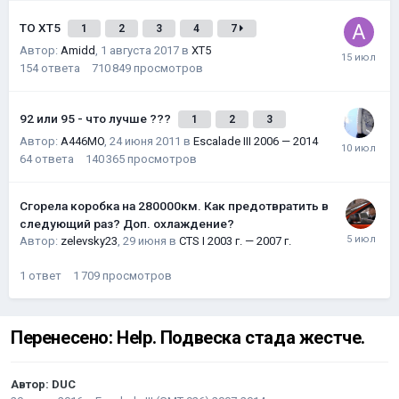
ТО XT5
1
2
3
4
7
Автор:
Amidd
,
1 августа 2017
в
XT5
154
ответа
710 849
просмотров
92 или 95 - что лучше ???
1
2
3
Автор:
A446MO
,
24 июня 2011
в
Escalade III 2006 — 2014
64
ответа
140 365
просмотров
Сгорела коробка на 280000км. Как предотвратить в
следующий раз? Доп. охлаждение?
Автор:
zelevsky23
,
29 июня
в
CTS I 2003 г. — 2007 г.
1
ответ
1 709
просмотров
Перенесено: Help. Подвеска стада жестче.
Автор:
DUC