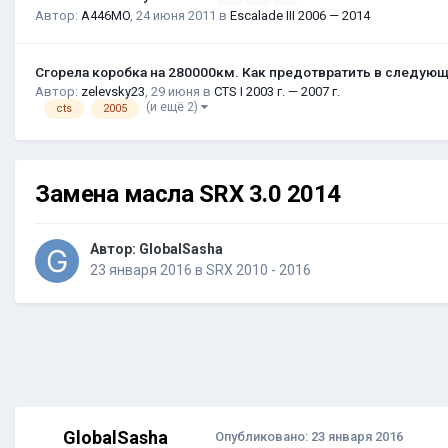
Автор:
A446MO
,
24 июня 2011
в
Escalade III 2006 — 2014
Сгорела коробка на 280000км. Как предотвратить в следую
Автор:
zelevsky23
,
29 июня
в
CTS I 2003 г. — 2007 г.
(и ещё 2)
cts
2005
Замена масла SRX 3.0 2014
Автор:
GlobalSasha
23 января 2016
в
SRX 2010 - 2016
GlobalSasha
Опубликовано:
23 января 2016