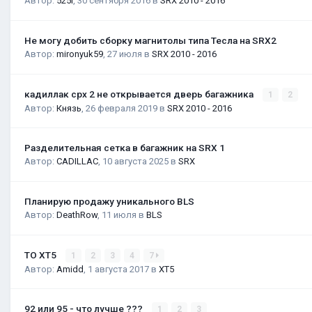
Автор:
525i
,
30 сентября 2016
в
SRX 2010 - 2016
Не могу добить сборку магнитолы типа Тесла на SRX2
Автор:
mironyuk59
,
27 июля
в
SRX 2010 - 2016
кадиллак срх 2 не открывается дверь багажника
1
2
Автор:
Князь
,
26 февраля 2019
в
SRX 2010 - 2016
Разделительная сетка в багажник на SRX 1
Автор:
CADILLAC
,
10 августа 2025
в
SRX
Планирую продажу уникального BLS
Автор:
DeathRow
,
11 июля
в
BLS
ТО XT5
1
2
3
4
7
Автор:
Amidd
,
1 августа 2017
в
XT5
92 или 95 - что лучше ???
1
2
3