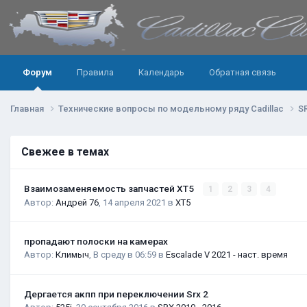
Форум
Правила
Календарь
Обратная связь
Главная
Технические вопросы по модельному ряду Cadillac
S
Свежее в темах
Взаимозаменяемость запчастей XT5
1
2
3
4
Автор:
Андрей 76
,
14 апреля 2021
в
XT5
пропадают полоски на камерах
Автор:
Климыч
,
В среду в 06:59
в
Escalade V 2021 - наст. время
Дергается акпп при переключении Srx 2