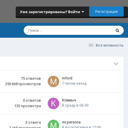
Регистрация
Уже зарегистрированы? Войти
Вся активность
mford
75
ответов
7 часов назад
293 668
просмотров
Климыч
0
ответов
В среду в 06:59
153
просмотра
mr.persona
3
ответа
В воскресенье в 17:06
2 165
просмотров