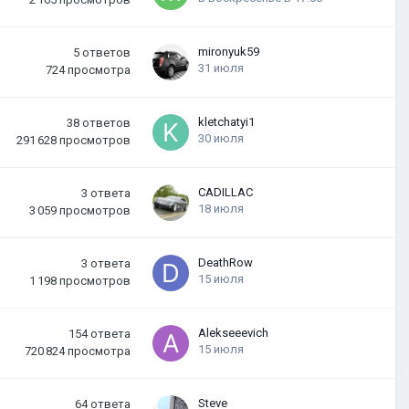
mironyuk59
5
ответов
31 июля
724
просмотра
kletchatyi1
38
ответов
30 июля
291 628
просмотров
CADILLAC
3
ответа
18 июля
3 059
просмотров
DeathRow
3
ответа
15 июля
1 198
просмотров
Alekseeevich
154
ответа
15 июля
720 824
просмотра
Steve
64
ответа