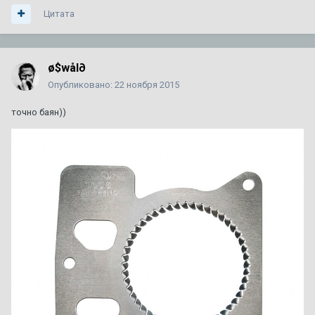
Цитата
ТО XT5
1
2
3
4
7
Автор:
Amidd
,
1 августа 2017
в
XT5
154
ответа
720 939
просмотров
ø$wål∂
Опубликовано:
22 ноября 2015
92 или 95 - что лучше ???
1
2
3
точно баян))
Автор:
A446MO
,
24 июня 2011
в
Escalade III 2006 — 2014
64
ответа
140 515
просмотров
Сгорела коробка на 280000км. Как предотвратить в
следующий раз? Доп. охлаждение?
Автор:
zelevsky23
,
29 июня
в
CTS I 2003 г. — 2007 г.
1
ответ
1 751
просмотр