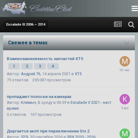
Escalade III 2006 — 2014
Свежее в темах
Взаимозаменяемость запчастей XT5
1
2
3
4
Автор:
Андрей 76
,
14 апреля 2021
в
XT5
75
ответов
295 087
просмотров
пропадают полоски на камерах
Автор:
Климыч
,
В среду в 06:59
в
Escalade V 2021 - наст.
время
0
ответов
167
просмотров
Дергается акпп при переключении Srx 2
Автор:
525i
,
30 сентября 2016
в
SRX 2010 - 2016