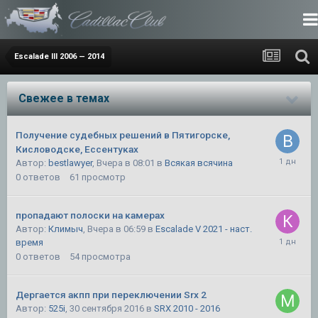
Escalade III 2006 — 2014
Свежее в темах
Получение судебных решений в Пятигорске,
Кисловодске, Ессентуках
Автор:
bestlawyer
,
Вчера в 08:01
в
Всякая всячина
0
ответов
61
просмотр
пропадают полоски на камерах
Автор:
Климыч
,
Вчера в 06:59
в
Escalade V 2021 - наст.
время
0
ответов
54
просмотра
Дергается акпп при переключении Srx 2
Автор:
525i
,
30 сентября 2016
в
SRX 2010 - 2016