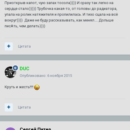
Приоткрыв капот, чую запах тосола)))) И сразу так легко на
сердце стало))))) Трубочка какая-то, от головы до радиатора,
ТО XT5
1
2
3
4
7
упала на ролик натяжителя и пропилилась. И тихо сцала на всё
Автор:
Amidd
,
1 августа 2017
в
XT5
вокруг)))) Даже не буду рассказывать, как менял.... Дольше
154
ответа
710 860
просмотров
писАть, чем делать))))
92 или 95 - что лучше ???
1
2
3
Цитата
Автор:
A446MO
,
24 июня 2011
в
Escalade III 2006 — 2014
64
ответа
140 367
просмотров
DUC
Сгорела коробка на 280000км. Как предотвратить в
следующий раз? Доп. охлаждение?
Опубликовано:
6 ноября 2015
Автор:
zelevsky23
,
29 июня
в
CTS I 2003 г. — 2007 г.
Круть и жесть!!!!
1
ответ
1 709
просмотров
Цитата
Сергей Питер