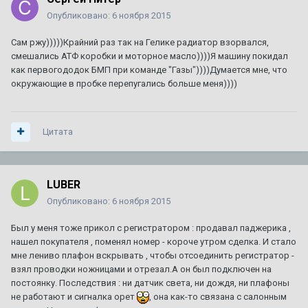
Опубликовано:
6 ноября 2015
Сам ржу)))))Крайний раз так на Гелике радиатор взорвался,
смешались АТФ коробки и моторное масло))))Я машину покидал
как первогододок БМП при команде "Газы"))))Думается мне, что
окружающие в пробке перепугались больше меня))))
Цитата
LUBER
Опубликовано:
6 ноября 2015
Был у меня тоже прикол с регистратором : продавал паджерика ,
нашел покупателя , поменял номер - короче утром сделка. И стало
мне лениво плафон вскрывать , чтобы отсоединить регистратор -
взял проводки ножницами и отрезал.А он был подключен на
постоянку. Последствия : ни датчик света, ни дождя, ни плафоны
не работают и сигналка орет
, она как-то связана с салонным