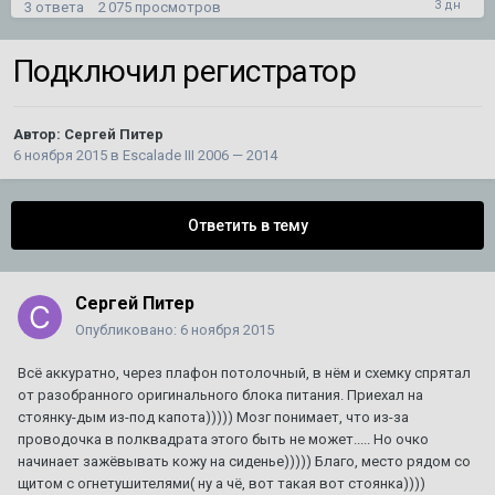
3
ответа
2 075
просмотров
Подключил регистратор
Не могу добить сборку магнитолы типа Тесла на
SRX2
Автор:
mironyuk59
,
27 июля
в
SRX 2010 - 2016
5
ответов
628
просмотров
Автор:
Сергей Питер
6 ноября 2015
в
Escalade III 2006 — 2014
кадиллак срх 2 не открывается дверь багажника
1
2
Ответить в тему
Автор:
Князь
,
26 февраля 2019
в
SRX 2010 - 2016
38
ответов
252 436
просмотров
Сергей Питер
Разделительная сетка в багажник на SRX 1
Опубликовано:
6 ноября 2015
Автор:
CADILLAC
,
10 августа 2025
в
SRX
3
ответа
2 998
просмотров
Всё аккуратно, через плафон потолочный, в нём и схемку спрятал
от разобранного оригинального блока питания. Приехал на
стоянку-дым из-под капота))))) Мозг понимает, что из-за
Планирую продажу уникального BLS
проводочка в полквадрата этого быть не может..... Но очко
Автор:
DeathRow
,
11 июля
в
BLS
начинает зажёвывать кожу на сиденье))))) Благо, место рядом со
3
ответа
1 139
просмотров
щитом с огнетушителями( ну а чё, вот такая вот стоянка))))