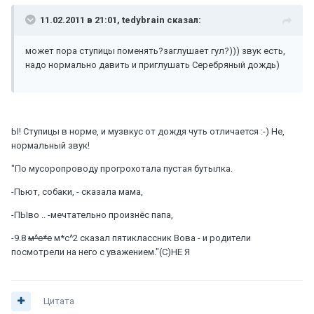
11.02.2011 в 21:01, tedybrain сказал:
может пора ступицы поменять?заглушает гул?))) звук есть,
надо нормально давить и приглушать Серебряный дождь)
Ы! Ступицы в норме, и музвкус от дождя чуть отличается :-) Не,
нормальный звук!
"По мусоропроводу прогрохотала пустая бутылка.
-Пьют, собаки, - сказала мама,
-ПЫво .. -мечтательно произнёс папа,
-9.8
м^c*c
м*с^2 сказал пятиклассник Вова - и родители
посмотрели на него с уважением."(С)НЕ Я
Цитата