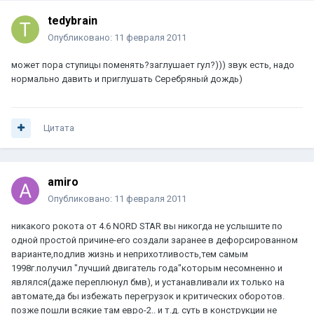
tedybrain
Опубликовано:
11 февраля 2011
может пора ступицы поменять?заглушает гул?))) звук есть, надо
нормально давить и приглушать Серебряный дождь)
Цитата
amiro
Опубликовано:
11 февраля 2011
никакого рокота от 4.6 NORD STAR вы никогда не услышите по
одной простой причине-его создали заранее в дефорсированном
варианте,подлив жизнь и неприхотливость,тем самым
1998г.получил "лучший двигатель года"которым несомненно и
являлся(даже переплюнул бмв), и устанавливали их только на
автомате,да бы избежать перегрузок и критических оборотов.
позже пошли всякие там евро-2.. и т.д. суть в конструкции не