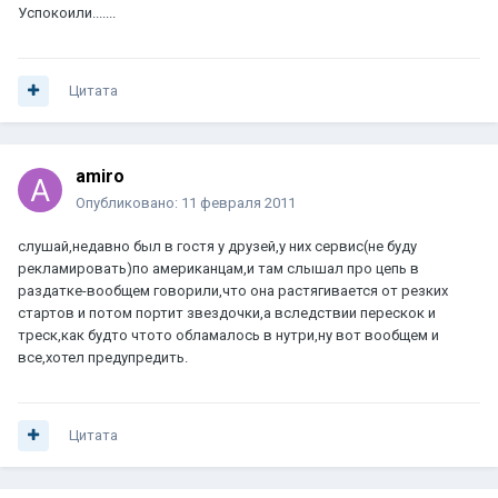
Успокоили.......
Цитата
amiro
Опубликовано:
11 февраля 2011
слушай,недавно был в гостя у друзей,у них сервис(не буду
рекламировать)по американцам,и там слышал про цепь в
раздатке-вообщем говорили,что она растягивается от резких
стартов и потом портит звездочки,а вследствии перескок и
треск,как будто чтото обламалось в нутри,ну вот вообщем и
все,хотел предупредить.
Цитата