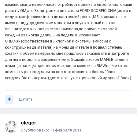
изменилась, а изменилась потребность рынка в европе.настоящий
рокот у GM,это 3х литровые двигатели FORD SCORPIO CHIA(имею в
виду атмосферники)вот где настоящий рокот,М5 отдыхает.я не
имею в виду доджевские монстры.а звук который вы так
слышите,это как раз система выхлопа,по причине которой
каждый раз,когда давишь на педаль выскакивает
CHECK(несоответствие выхлопной и системы эмиссий с
конструкцией двигателя).на моем двигателе я поднял степень
сжатия и объем камеры,но мне пришлось заказывать в детройте
для него поршни с измененными юбками(не хотел MAHLE-сильно
шумят)а пальцы пришлось все равно менять на BMWшные.хотел
поменять распредвалы на косвортовские но боюсь "блок-
сендвич "не выдержит(для этого нужен целиковый чугунный блок)
Цитата
oleger
Опубликовано:
11 февраля 2011