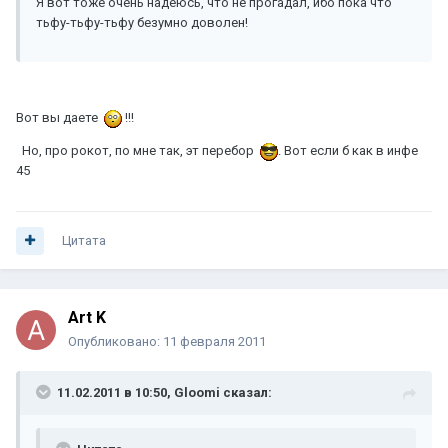
Я вот тоже очень надеюсь, что не прогадал, ибо пока что
тьфу-тьфу-тьфу безумно доволен!
Вот вы даете
!!!
Но, про рокот, по мне так, эт перебор
. Вот если б как в инфе
45
Цитата
Art K
Опубликовано:
11 февраля 2011
11.02.2011 в 10:50, Gloomi сказал: