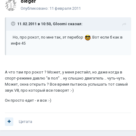
oleger
Опубликовано:
11 февраля 2011
11.02.2011 в 10:50, Gloomi сказал:
Но, про рокот, по мне так, эт перебор
. Вот если б как в
инфе 45
А что там про рокот ? Может, у меня рестайл, но даже когда в
спорт-режиме давлю "в пол" .. ну слышно двигатель .. чуть-чуть.
Может, окна открыть ? Все время пытаюсь услышать тот самый
звук V8, про который все говорят :-)
Он просто едет - и все :-)
Цитата