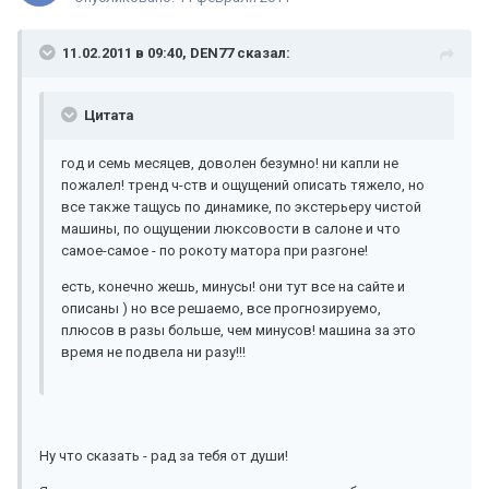
11.02.2011 в 09:40, DEN77 сказал:
Цитата
год и семь месяцев, доволен безумно! ни капли не
пожалел! тренд ч-ств и ощущений описать тяжело, но
все также тащусь по динамике, по экстерьеру чистой
машины, по ощущении люксовости в салоне и что
самое-самое - по рокоту матора при разгоне!
есть, конечно жешь, минусы! они тут все на сайте и
описаны ) но все решаемо, все прогнозируемо,
плюсов в разы больше, чем минусов! машина за это
время не подвела ни разу!!!
Ну что сказать - рад за тебя от души!