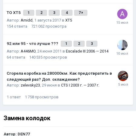
ТО XT5
1
2
3
4
7
Автор:
Amidd
,
1 августа 2017
в
XT5
154
ответа
721 062
просмотра
92 или 95 - что лучше ???
1
2
3
Автор:
A446MO
,
24 июня 2011
в
Escalade III 2006 — 2014
64
ответа
140 535
просмотров
Сгорела коробка на 280000км. Как предотвратить в
следующий раз? Доп. охлаждение?
Автор:
zelevsky23
,
29 июня
в
CTS I 2003 г. — 2007 г.
1
ответ
1 758
просмотров
Замена колодок
Автор:
DEN77