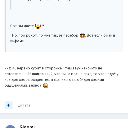
Вот вы даете
!!!
Но, про рокот, по мне так, эт перебор
. Вот если б как в
инфе 45
инф 45 нервно курит в сторонке!!! там звук какой-то не
естественный!! наигранный, что ли.. а вот на срхе, то что надо!!!у
каждое свое восприятие, я же никого не обидел своими
ощущениями, верно?
Цитата
Gloomi