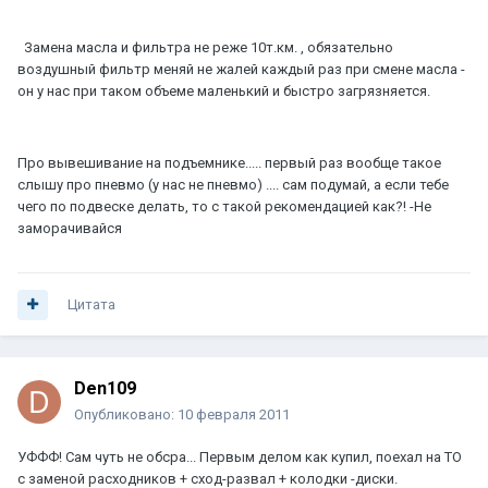
Замена масла и фильтра не реже 10т.км. , обязательно
воздушный фильтр меняй не жалей каждый раз при смене масла -
он у нас при таком объеме маленький и быстро загрязняется.
Про вывешивание на подъемнике..... первый раз вообще такое
слышу про пневмо (у нас не пневмо) .... сам подумай, а если тебе
чего по подвеске делать, то с такой рекомендацией как?! -Не
заморачивайся
Цитата
Den109
Опубликовано:
10 февраля 2011
УФФФ! Сам чуть не обсра... Первым делом как купил, поехал на ТО
с заменой расходников + сход-развал + колодки -диски.