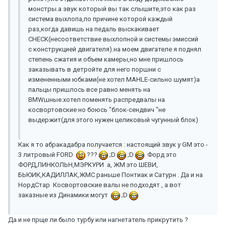
монстры.а звук который вы так слышите,это как раз
система выхлопа,по причине которой каждый
раз,когда давишь на педаль выскакивает
CHECK(несоответствие выхлопной и системы эмиссий
с конструкцией двигателя).на моем двигателе я поднял
степень сжатия и объем камеры,но мне пришлось
заказывать в детройте для него поршни с
измененными юбками(не хотел MAHLE-сильно шумят)а
пальцы пришлось все равно менять на
BMWшные.хотел поменять распредвалы на
косвортовские но боюсь "блок-сендвич "не
выдержит(для этого нужен целиковый чугунный блок)
Как я то абракадабра получается : настоящий звук у GM это -
3 литровый FORD
???
;D
;D
Форд это
ФОРД,ЛИНКОЛЬН,МЭРКУРИ а, ЖМ это ШЕВИ,
БЬЮИК,КАДИЛЛАК,ЖМС раньше Понтиак и Сатурн . Да и на
НордСтар Косвортовские валы не подходят , а вот
заказные из Динамики могут
;D
Да и не прще ли было турбу или нагнетатель прикрутить ?