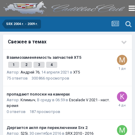
SRX 2004 г. - 2009 г.
Свежее в темах
Взаимозаменяемость запчастей XT5
1
2
3
4
Автор:
Андрей 76
,
14 апреля 2021
в
XT5
75
ответов
300 866
просмотров
пропадают полоски на камерах
Автор:
Климыч
,
В среду в 06:59
в
Escalade V 2021 - наст.
время
0
ответов
187
просмотров
Дергается акпп при переключении Srx 2
Автор:
525i
,
30 сентября 2016
в
SRX 2010 - 2016