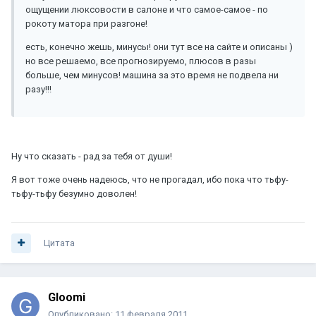
ощущении люксовости в салоне и что самое-самое - по
рокоту матора при разгоне!
есть, конечно жешь, минусы! они тут все на сайте и описаны )
но все решаемо, все прогнозируемо, плюсов в разы
больше, чем минусов! машина за это время не подвела ни
разу!!!
Ну что сказать - рад за тебя от души!
Я вот тоже очень надеюсь, что не прогадал, ибо пока что тьфу-
тьфу-тьфу безумно доволен!
Цитата
Gloomi
Опубликовано:
11 февраля 2011