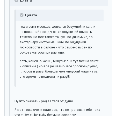
Цитата
Цитата
год и семь месяцев, доволен безумно! ни капли
не пожалел! тренд ч-ств и ощущений описать
тяжело, но все также тащусь по динамике, по
экстерьеру чистой машины, по ощущении
люксовости в салоне и что самое-самое - по
рокоту матора при разгоне!
есть, конечно жешь, минусы! они тут все на сайте
и описаны ) но все решаемо, все прогнозируемо,
плюсов в разы больше, чем минусов! машина за
это время не подвела ни разу!!!
Ну что сказать - рад за тебя от души!
Я вот тоже очень надеюсь, что не прогадал, ибо пока
что тьфу-тьфу-тьфу безумно доволен!