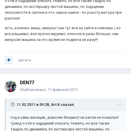
ч-ств и ощущений описать тяжело, но все также тащусь по
динамике, по экстерьеру чистой машины, по ощущении
люксовости в салоне и что самое-самое - по рокоту матора при
разгоне!
есть, конечно жешь, минусы! они тут все на сайте и описаны ) но
все решаемо, все прогнозируемо, плюсов в разы больше, чем
минусов! машина за это время не подвела ни разу!!!
Цитата
DEN77
Опубликовано:
11 февраля 2011
11.02.2011 в 09:28, Art K сказал:
год и семь месяцев, доволен безумно! ни капли не пожалел!
тренд ч-ств и ощущений описать тяжело, но все также
тащусь по динамике, по экстерьеру чистой машины, по