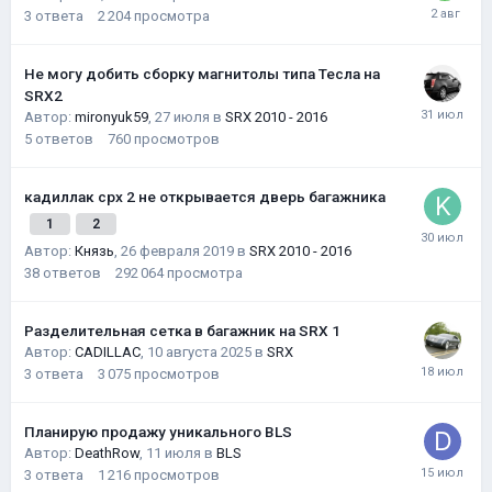
3
ответа
2 204
просмотра
Не могу добить сборку магнитолы типа Тесла на
SRX2
Автор:
mironyuk59
,
27 июля
в
SRX 2010 - 2016
5
ответов
760
просмотров
кадиллак срх 2 не открывается дверь багажника
1
2
Автор:
Князь
,
26 февраля 2019
в
SRX 2010 - 2016
38
ответов
292 064
просмотра
Разделительная сетка в багажник на SRX 1
Автор:
CADILLAC
,
10 августа 2025
в
SRX
3
ответа
3 075
просмотров
Планирую продажу уникального BLS
Автор:
DeathRow
,
11 июля
в
BLS
3
ответа
1 216
просмотров