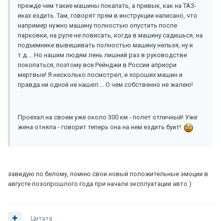
прежде чем такие машины покапать, а привык, как на ТАЗ-
иках ездить. Там, говорят прям в инструкции написано, что
например нужно машину полностью опустить после
парковки, на руле не повисать, когда в машину садишься, на
подъемнике вывешивать полностью машину нельзя, ну и
т.д.... Но нашим людям лень лишний раз в руководстве
покопаться, поэтому все Рейнджи в России априори
мертвые! Я несколько посмотрел, и хороших машин и
правда ни одной не нашел.... О чем собственно не жалею!
Проехал на своем уже около 300 км - полет отличный! Уже
жена отняла - говорит теперь она на нем ездить буит!
завидую по белому, помню свои новый положительные эмоции в
августе позопрошлого года при начале эксплуатации авто )
Цитата