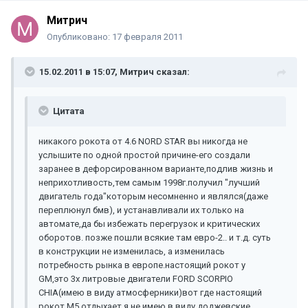
Митрич
Опубликовано:
17 февраля 2011
15.02.2011 в 15:07, Митрич сказал:
Цитата
никакого рокота от 4.6 NORD STAR вы никогда не
услышите по одной простой причине-его создали
заранее в дефорсированном варианте,подлив жизнь и
неприхотливость,тем самым 1998г.получил "лучший
двигатель года"которым несомненно и являлся(даже
переплюнул бмв), и устанавливали их только на
автомате,да бы избежать перегрузок и критических
оборотов. позже пошли всякие там евро-2.. и т.д. суть
в конструкции не изменилась, а изменилась
потребность рынка в европе.настоящий рокот у
GM,это 3х литровые двигатели FORD SCORPIO
CHIA(имею в виду атмосферники)вот где настоящий
рокот,М5 отдыхает.я не имею в виду доджевские