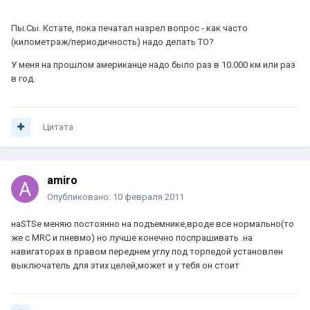
Пы.Сы. Кстате, пока печатал назрел вопрос - как часто
(километраж/периодичность) надо делать ТО?
У меня на прошлом американце надо было раз в 10.000 км или раз
в год.
Цитата
amiro
Опубликовано:
10 февраля 2011
наSTSе меняю постоянно на подъемнике,вроде все нормально(то
же с MRC и пневмо) но лучше конечно поспрашивать .на
навигаторах в правом переднем углу под торпедой установлен
выключатель для этих целей,может и у тебя он стоит