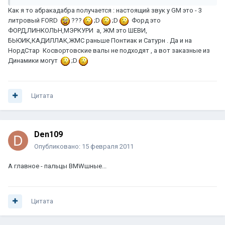
Как я то абракадабра получается : настоящий звук у GM это - 3
литровый FORD
???
;D
;D
Форд это
ФОРД,ЛИНКОЛЬН,МЭРКУРИ а, ЖМ это ШЕВИ,
БЬЮИК,КАДИЛЛАК,ЖМС раньше Понтиак и Сатурн . Да и на
НордСтар Косвортовские валы не подходят , а вот заказные из
Динамики могут
;D
Цитата
Den109
Опубликовано:
15 февраля 2011
А главное - пальцы BMWшные...
Цитата