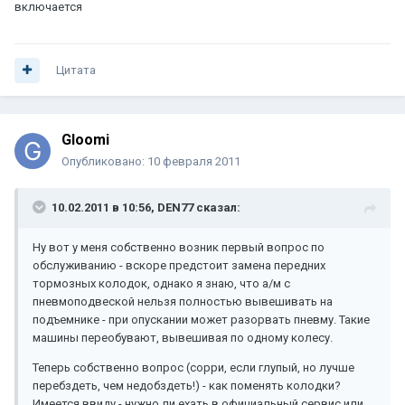
включается
Цитата
Gloomi
Опубликовано:
10 февраля 2011
10.02.2011 в 10:56, DEN77 сказал:
Ну вот у меня собственно возник первый вопрос по
обслуживанию - вскоре предстоит замена передних
тормозных колодок, однако я знаю, что а/м с
пневмоподвеской нельзя полностью вывешивать на
подъемнике - при опускании может разорвать пневму. Такие
машины переобувают, вывешивая по одному колесу.
Теперь собственно вопрос (сорри, если глупый, но лучше
перебздеть, чем недобздеть!) - как поменять колодки?
Имеется ввиду - нужно ли ехать в официальный сервис или