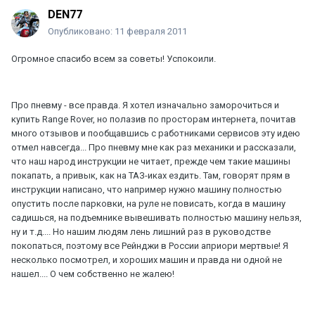
DEN77
Опубликовано:
11 февраля 2011
Огромное спасибо всем за советы! Успокоили.
Про пневму - все правда. Я хотел изначально заморочиться и
купить Range Rover, но полазив по просторам интернета, почитав
много отзывов и пообщавшись с работниками сервисов эту идею
отмел навсегда... Про пневму мне как раз механики и рассказали,
что наш народ инструкции не читает, прежде чем такие машины
покапать, а привык, как на ТАЗ-иках ездить. Там, говорят прям в
инструкции написано, что например нужно машину полностью
опустить после парковки, на руле не повисать, когда в машину
садишься, на подъемнике вывешивать полностью машину нельзя,
ну и т.д.... Но нашим людям лень лишний раз в руководстве
покопаться, поэтому все Рейнджи в России априори мертвые! Я
несколько посмотрел, и хороших машин и правда ни одной не
нашел.... О чем собственно не жалею!