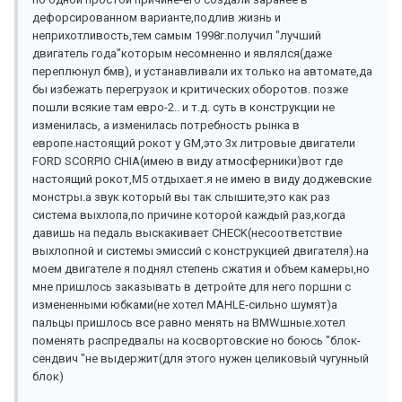
дефорсированном варианте,подлив жизнь и
неприхотливость,тем самым 1998г.получил "лучший
двигатель года"которым несомненно и являлся(даже
переплюнул бмв), и устанавливали их только на автомате,да
бы избежать перегрузок и критических оборотов. позже
пошли всякие там евро-2.. и т.д. суть в конструкции не
изменилась, а изменилась потребность рынка в
европе.настоящий рокот у GM,это 3х литровые двигатели
FORD SCORPIO CHIA(имею в виду атмосферники)вот где
настоящий рокот,М5 отдыхает.я не имею в виду доджевские
монстры.а звук который вы так слышите,это как раз
система выхлопа,по причине которой каждый раз,когда
давишь на педаль выскакивает CHECK(несоответствие
выхлопной и системы эмиссий с конструкцией двигателя).на
моем двигателе я поднял степень сжатия и объем камеры,но
мне пришлось заказывать в детройте для него поршни с
измененными юбками(не хотел MAHLE-сильно шумят)а
пальцы пришлось все равно менять на BMWшные.хотел
поменять распредвалы на косвортовские но боюсь "блок-
сендвич "не выдержит(для этого нужен целиковый чугунный
блок)