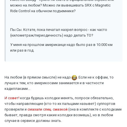
можно на любом? Можно ли вывешивать SRX с Magnetic
Ride Control на обычном подъемнике?
Пы.Сы. Кстате, пока печатал назрел вопрос - как часто
(километраж/периодичность) надо делать ТО?
У меня на прошлом американце надо было раз в 10.000 км
или раз в год.
На любом (в прямом смысле) не надо
. Если не к оффам, то
лучше к тем, кто америкосами занимается и в частности
кадиллаками...
И совет!
когда будешь колодки менять, попроси обязательно,
чтобы направляющие (кто-то их пальцами назывет) суппортов
проверили и
смазали спец. смазкой
(она в комплекте с колодками
бывает, правда смотря какие колодки возмешь), но в любом
случае в сервисе должны знать.