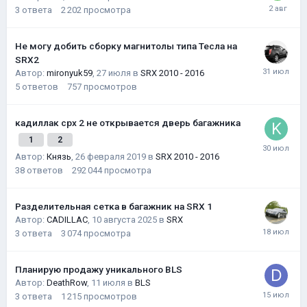
3
ответа
2 202
просмотра
Не могу добить сборку магнитолы типа Тесла на
SRX2
Автор:
mironyuk59
,
27 июля
в
SRX 2010 - 2016
5
ответов
757
просмотров
кадиллак срх 2 не открывается дверь багажника
1
2
Автор:
Князь
,
26 февраля 2019
в
SRX 2010 - 2016
38
ответов
292 044
просмотра
Разделительная сетка в багажник на SRX 1
Автор:
CADILLAC
,
10 августа 2025
в
SRX
3
ответа
3 074
просмотра
Планирую продажу уникального BLS
Автор:
DeathRow
,
11 июля
в
BLS
3
ответа
1 215
просмотров