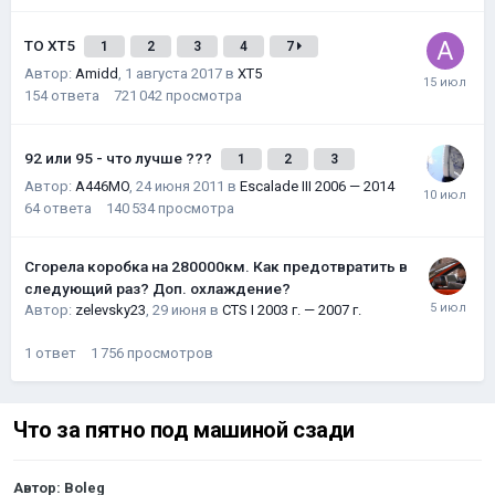
ТО XT5
1
2
3
4
7
Автор:
Amidd
,
1 августа 2017
в
XT5
154
ответа
721 042
просмотра
92 или 95 - что лучше ???
1
2
3
Автор:
A446MO
,
24 июня 2011
в
Escalade III 2006 — 2014
64
ответа
140 534
просмотра
Сгорела коробка на 280000км. Как предотвратить в
следующий раз? Доп. охлаждение?
Автор:
zelevsky23
,
29 июня
в
CTS I 2003 г. — 2007 г.
1
ответ
1 756
просмотров
Что за пятно под машиной сзади
Автор:
Boleg