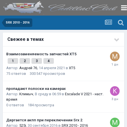
SRX 2010 - 2016
Свежее в темах
Взаимозаменяемость запчастей XT5
1
2
3
4
Автор:
Андрей 76
,
14 апреля 2021
в
XT5
75
ответов
300 547
просмотров
пропадают полоски на камерах
Автор:
Климыч
,
В среду в 06:59
в
Escalade V 2021 - наст.
время
0
ответов
184
просмотра
Дергается акпп при переключении Srx 2
Автор:
525i
,
30 сентября 2016
в
SRX 2010 - 2016