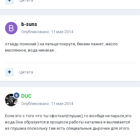
Цитата
b-suns
Опубликовано:
11 мая 2014
отъедь понюхай ) на пальце покрути, бензин пахнет, масло
маслянное, вода никакая...
Цитата
DUC
Опубликовано:
11 мая 2014
Если это с того что ты сфоткал(глушак),то вообще не парься,это
вода.Она образуется в процессе работы каталика и выливается
из глушака поскольку там есть специальные дырочки для этого.