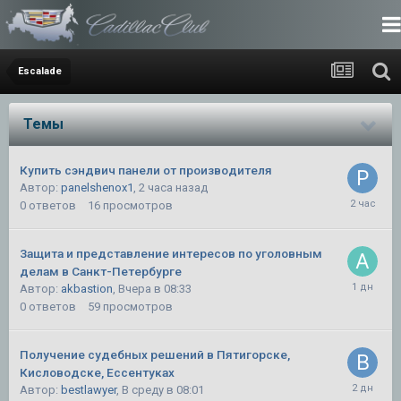
Escalade
Темы
Купить сэндвич панели от производителя
Автор:
panelshenox1
,
2 часа назад
0
ответов
16
просмотров
Защита и представление интересов по уголовным
делам в Санкт-Петербурге
Автор:
akbastion
,
Вчера в 08:33
0
ответов
59
просмотров
Получение судебных решений в Пятигорске,
Кисловодске, Ессентуках
Автор:
bestlawyer
,
В среду в 08:01