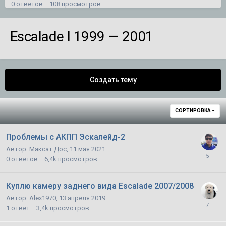
0
ответов
108
просмотров
пропадают полоски на камерах
Escalade I 1999 — 2001
Автор:
Климыч
,
В среду в 06:59
0
ответов
107
просмотров
Дергается акпп при переключении Srx 2
Создать тему
Автор:
525i
,
30 сентября 2016
3
ответа
2 117
просмотров
СОРТИРОВКА
Проблемы с АКПП Эскалейд-2
Автор:
Максат Дос
,
11 мая 2021
0
ответов
6,4k
просмотров
Куплю камеру заднего вида Escalade 2007/2008
Автор:
Alex1970
,
13 апреля 2019
1
ответ
3,4k
просмотров