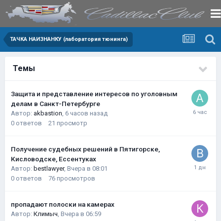
ТАЧКА НАИЗНАНКУ (лаборатория тюнинга)
Темы
Защита и представление интересов по уголовным
делам в Санкт-Петербурге
Автор:
akbastion
,
6 часов назад
0
ответов
21
просмотр
Получение судебных решений в Пятигорске,
Кисловодске, Ессентуках
Автор:
bestlawyer
,
Вчера в 08:01
0
ответов
76
просмотров
пропадают полоски на камерах
Автор:
Климыч
,
Вчера в 06:59