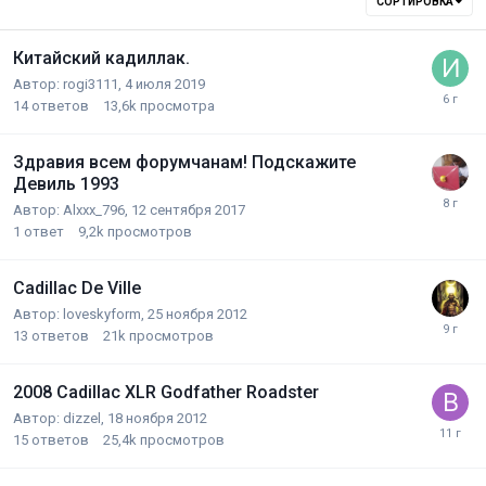
СОРТИРОВКА
Китайский кадиллак.
Автор:
rogi3111
,
4 июля 2019
14
ответов
13,6k
просмотра
Здравия всем форумчанам! Подскажите
Девиль 1993
Автор:
Alxxx_796
,
12 сентября 2017
1
ответ
9,2k
просмотров
Cadillac De Ville
Автор:
loveskyform
,
25 ноября 2012
13
ответов
21k
просмотров
2008 Cadillac XLR Godfather Roadster
Автор:
dizzel
,
18 ноября 2012
15
ответов
25,4k
просмотров