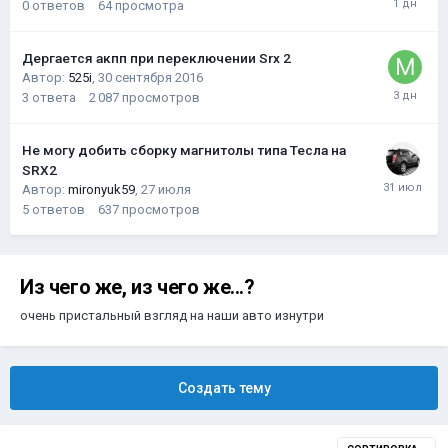
0
ответов
64
просмотра
Дергается акпп при переключении Srx 2
Автор:
525i
,
30 сентября 2016
3
ответа
2 087
просмотров
Не могу добить сборку магнитолы типа Тесла на
SRX2
Автор:
mironyuk59
,
27 июля
5
ответов
637
просмотров
Из чего же, из чего же...?
очень пристальный взгляд на наши авто изнутри
Создать тему