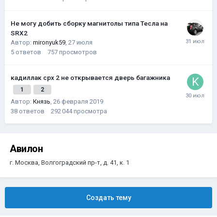
Не могу добить сборку магнитолы типа Тесла на
SRX2
Автор:
mironyuk59
,
27 июля
5
ответов
757
просмотров
кадиллак срх 2 не открывается дверь багажника
1
2
Автор:
Князь
,
26 февраля 2019
38
ответов
292 044
просмотра
Авилон
г. Москва, Волгоградский пр-т, д. 41, к. 1
Создать тему