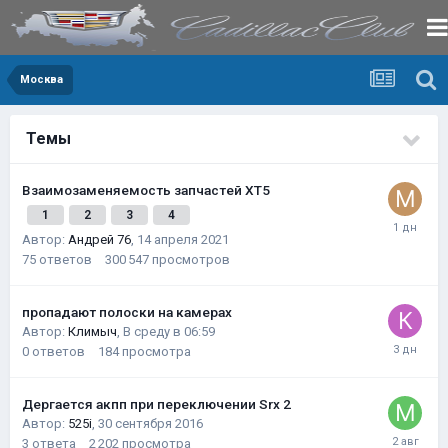
Москва
Темы
Взаимозаменяемость запчастей XT5
1
2
3
4
Автор:
Андрей 76
,
14 апреля 2021
75
ответов
300 547
просмотров
пропадают полоски на камерах
Автор:
Климыч
,
В среду в 06:59
0
ответов
184
просмотра
Дергается акпп при переключении Srx 2
Автор:
525i
,
30 сентября 2016
3
ответа
2 202
просмотра