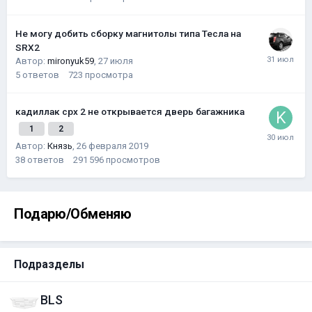
Не могу добить сборку магнитолы типа Тесла на
SRX2
Автор:
mironyuk59
,
27 июля
5
ответов
723
просмотра
кадиллак срх 2 не открывается дверь багажника
1
2
Автор:
Князь
,
26 февраля 2019
38
ответов
291 596
просмотров
Подарю/Обменяю
Подразделы
BLS