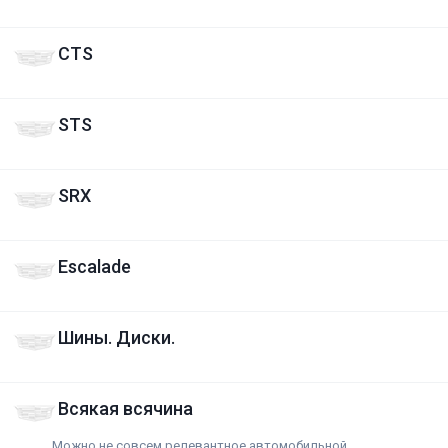
CTS
STS
SRX
Escalade
Шины. Диски.
Всякая всячина
Можно не совсем релевантное автомобильной