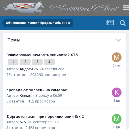
Объявления: Куплю/ Продам/ Обменяю
Темы
Взаимозаменяемость запчастей XT5
1
2
3
4
Автор:
Андрей 76
,
14 апреля 2021
75
ответов
293 290
просмотров
пропадают полоски на камерах
Автор:
Климыч
,
В среду в 06:59
0
ответов
152
просмотра
Дергается акпп при переключении Srx 2
Автор:
525i
,
30 сентября 2016
3
ответа
2 163
просмотра